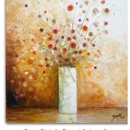
Galeries
▼
Vente
▼
Boutique
Contact
Newsletter
BLOG
Français