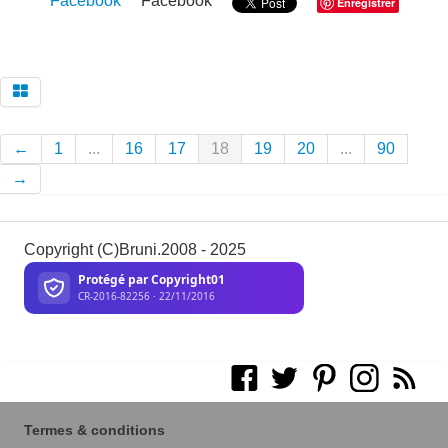
Facebook
Facebook
Enregistrer
←
1
...
16
17
18
19
20
...
90
→
Copyright (C)Bruni.2008 - 2025
Termes & conditions