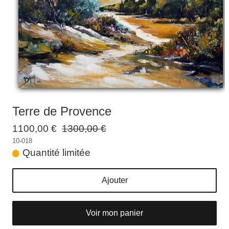
Galeries
▼
Vente
▼
Boutique
Contact
Newsletter
Terre de Provence
BLOG
1100,00 €
1300,00 €
10-018
Français
Quantité limitée
Ajouter
Voir mon panier