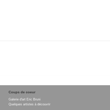
Coups de coeur
Galerie d'art Eric Bruni
Quelques artistes à découvrir