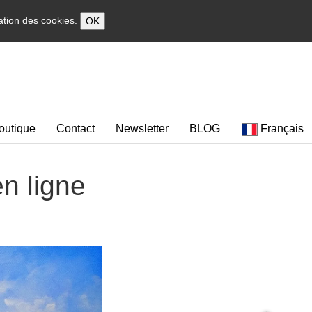
sation des cookies.
OK
outique
Contact
Newsletter
BLOG
Français
en ligne