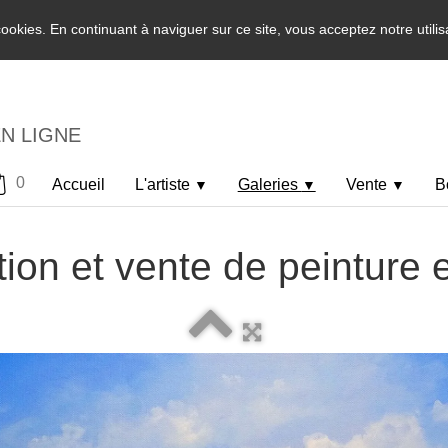
 cookies. En continuant à naviguer sur ce site, vous acceptez notre utili
EN LIGNE
0
Accueil
L'artiste
Galeries
Vente
B
▼
▼
▼
ion et vente de peinture 