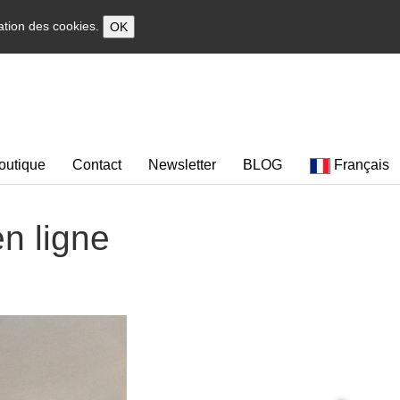
sation des cookies.
OK
outique
Contact
Newsletter
BLOG
Français
en ligne