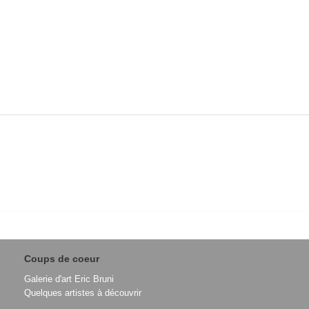
Coups de coeur
Galerie d'art Eric Bruni
Quelques artistes à découvrir