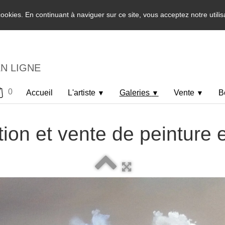
 cookies. En continuant à naviguer sur ce site, vous acceptez notre utili
EN LIGNE
0
Accueil
L'artiste
Galeries
Vente
B
▼
▼
▼
ion et vente de peinture 