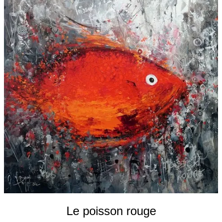
Galeries
▼
Vente
▼
Boutique
Contact
Newsletter
BLOG
Français
Le poisson rouge