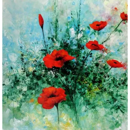
Galeries
▼
Vente
▼
Boutique
Contact
Newsletter
BLOG
Français