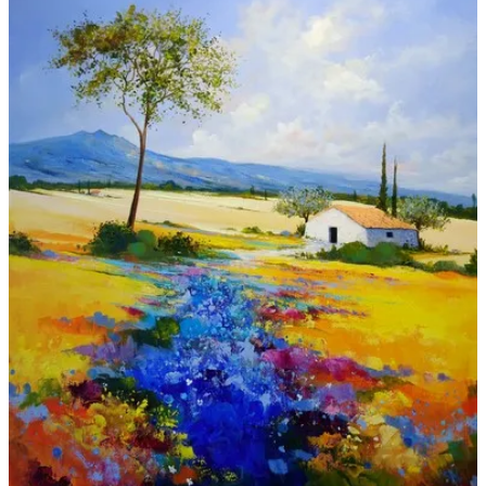
Galeries
▼
Vente
▼
Boutique
Contact
Newsletter
BLOG
Français