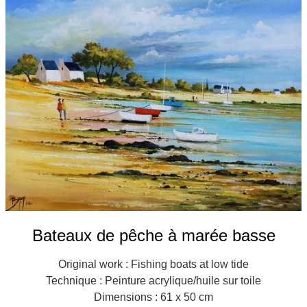
Galeries
▼
Vente
▼
Boutique
Contact
Newsletter
BLOG
Français
Bateaux de pêche à marée basse
Original work : Fishing boats at low tide
Technique : Peinture acrylique/huile sur toile
Dimensions : 61 x 50 cm