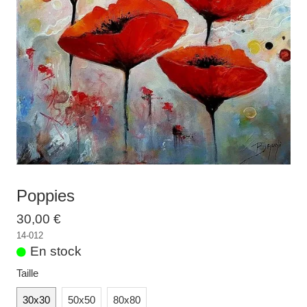
Galeries
▼
Vente
▼
Boutique
Contact
Newsletter
BLOG
Français
Poppies
30,00 €
14-012
En stock
Taille
30x30
50x50
80x80