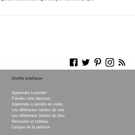
Guide pratique
Apprendre à peindre
Peindre sans dessiner
Apprendre à peindre en vidéo
Les différentes teintes de vert
Les différentes teintes de bleu
Restaurer un tableau
Lexique de la peinture