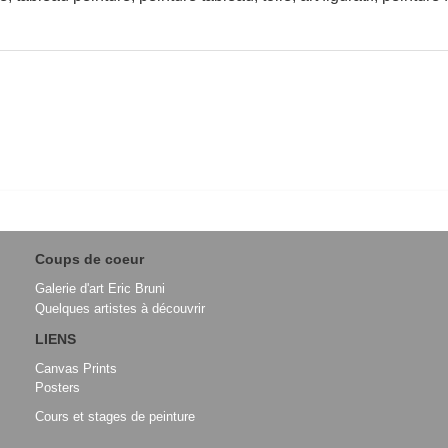
Coups de coeur
Galerie d'art Eric Bruni
Quelques artistes à découvrir
LIENS
Canvas Prints
Posters
Cours et stages de peinture