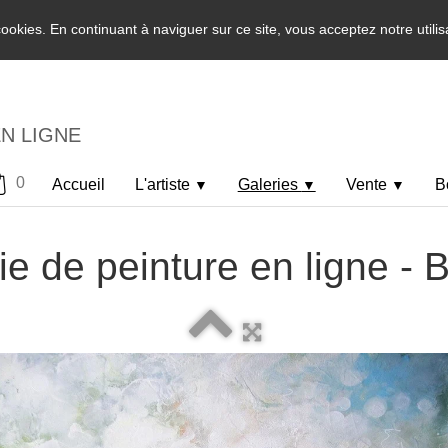
 cookies. En continuant à naviguer sur ce site, vous acceptez notre utili
EN LIGNE
0
Accueil
L'artiste
Galeries
Vente
B
▼
▼
▼
ie de peinture en ligne -