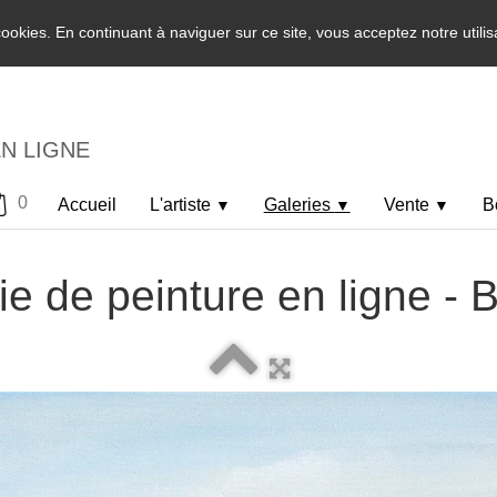
 cookies. En continuant à naviguer sur ce site, vous acceptez notre utili
EN LIGNE
0
Accueil
L'artiste
Galeries
Vente
B
▼
▼
▼
ie de peinture en ligne -