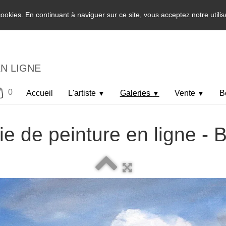
 cookies. En continuant à naviguer sur ce site, vous acceptez notre utili
EN LIGNE
0
Accueil
L'artiste
Galeries
Vente
B
▼
▼
▼
ie de peinture en ligne -