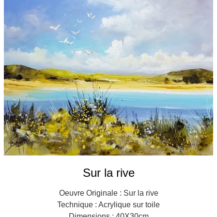
Galeries
▼
Vente
▼
Boutique
Contact
Newsletter
BLOG
Français
Sur la rive
Oeuvre Originale : Sur la rive
Technique : Acrylique sur toile
Dimensions : 40X30cm