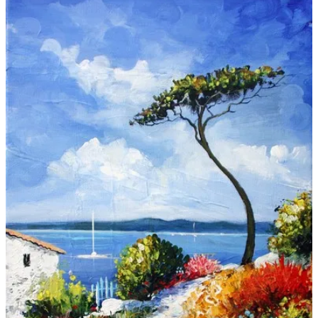
Galeries
▼
Vente
▼
Boutique
Contact
Newsletter
BLOG
Français