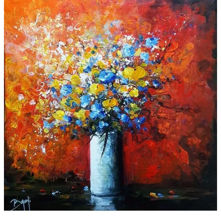
Galeries
▼
Vente
▼
Boutique
Contact
Newsletter
BLOG
Français