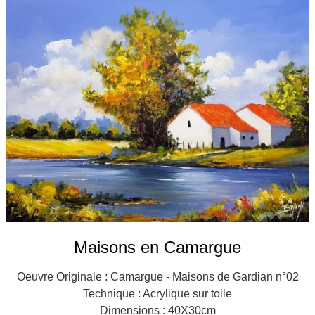
Galeries
▼
Vente
▼
Boutique
Contact
Newsletter
BLOG
Français
Maisons en Camargue
Oeuvre Originale : Camargue - Maisons de Gardian n°02
Technique : Acrylique sur toile
Dimensions : 40X30cm