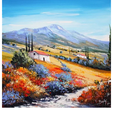
Galeries
▼
Vente
▼
Boutique
Contact
Newsletter
BLOG
Français