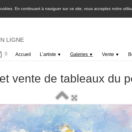
 cookies. En continuant à naviguer sur ce site, vous acceptez notre utili
EN LIGNE
0
Accueil
L'artiste
Galeries
Vente
B
▼
▼
▼
et vente de tableaux du p