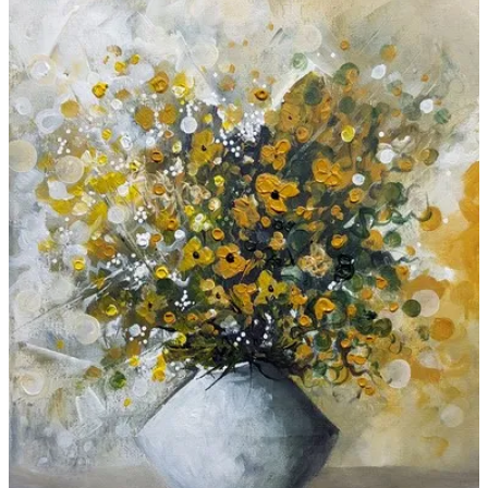
Galeries
▼
Vente
▼
Boutique
Contact
Newsletter
BLOG
Français