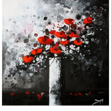
Galeries
▼
Vente
▼
Boutique
Contact
Newsletter
BLOG
Français