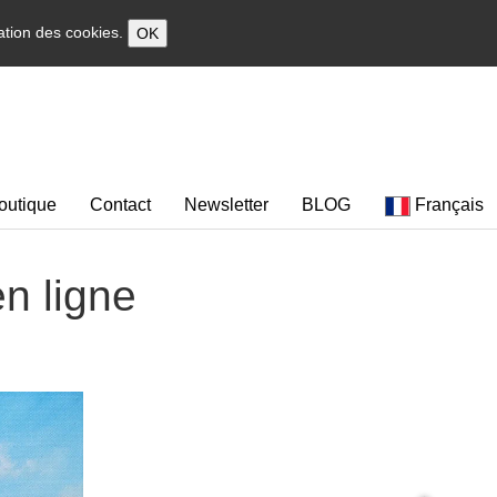
sation des cookies.
OK
outique
Contact
Newsletter
BLOG
Français
en ligne