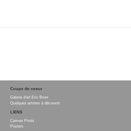
Coups de coeur
Galerie d'art Eric Bruni
Quelques artistes à découvrir
LIENS
Canvas Prints
Posters