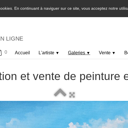
 cookies. En continuant à naviguer sur ce site, vous acceptez notre utili
EN LIGNE
0
Accueil
L'artiste
Galeries
Vente
B
▼
▼
▼
ion et vente de peinture 