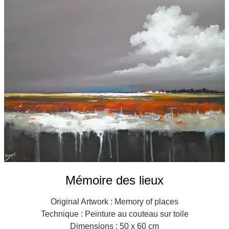
Galeries
▼
Vente
▼
Boutique
Contact
Newsletter
BLOG
Français
Mémoire des lieux
Original Artwork : Memory of places
Technique : Peinture au couteau sur toile
Dimensions : 50 x 60 cm