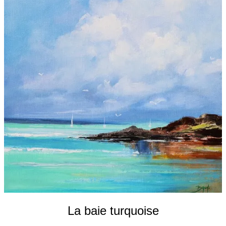
Galeries
▼
Vente
▼
Boutique
Contact
Newsletter
BLOG
Français
La baie turquoise