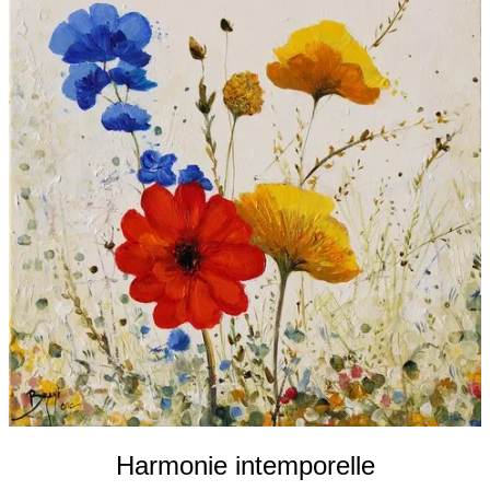
Galeries
▼
Vente
▼
Boutique
Contact
Newsletter
BLOG
Français
Harmonie intemporelle